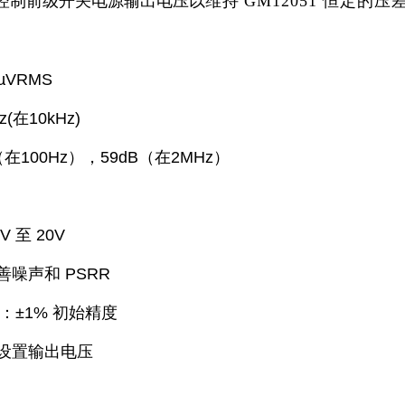
能可控制前级开关电源输出电压以
维持
GM12051 恒定
µVRMS
(在10kHz)
（在100Hz），59dB（在2MHz）
 至 20V
改善噪声和 PSRR
流：±1% 初始精度
阻器设置输出电压