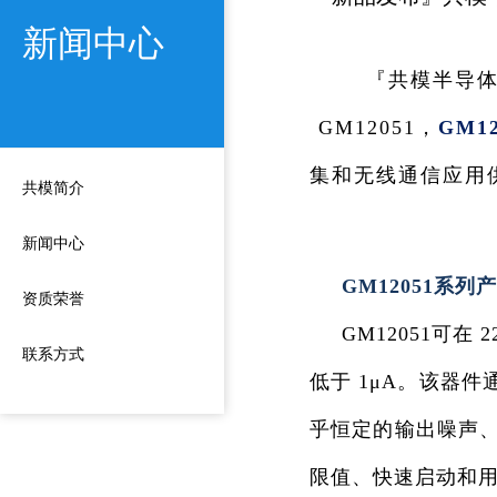
新闻中心
『共模半导体
GM12051，
GM1
集和无线通信应用
共模简介
新闻中心
GM12051系列
资质荣誉
GM12051可
联系方式
低于 1μA。该器
乎恒定的输出噪声、
限值、快速启动和