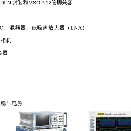
m DFN 封装和MSOP-12管脚兼容
VCO、混频器、低噪声放大器（LNA）
业相机
换器
断
置稳压电源