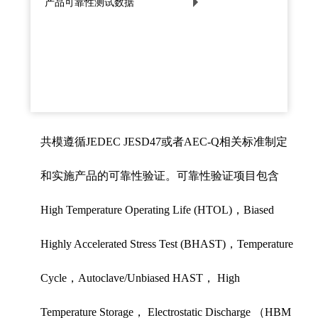
产品可靠性测试数据
共模遵循JEDEC JESD47或者AEC-Q相关标准制定
和实施产品的可靠性验证。可靠性验证项目包含
High Temperature Operating Life (HTOL)，Biased
Highly Accelerated Stress Test (BHAST)，Temperature
Cycle，Autoclave/Unbiased HAST， High
Temperature Storage， Electrostatic Discharge （HBM