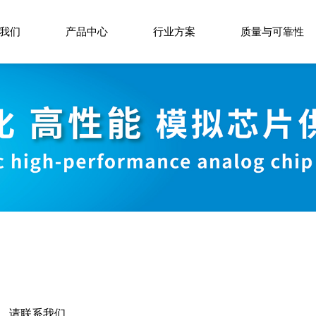
我们
产品中心
行业方案
质量与可靠性
，请联系我们。