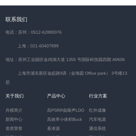
联系我们
电话：苏州：0512-62880076
上海：021-60407899
地址：苏州工业园区金鸡湖大道 1355 号国际科技园四期 A0606
上海市浦东新区金皖路9弄（金海园 Office park） 3号楼13
层
关于我们
产品中心
行业方案
共模简介
高PSRR低噪声LDO
红外成像
新闻中心
高效率小体积Buck
汽车电源
资质荣誉
基准源
通信系统