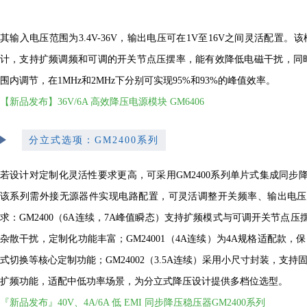
其输入电压范围为3.4V-36V，输出电压可在1V至16V之间灵活配置。该
计，支持扩频调频和可调的开关节点压摆率，能有效降低电磁干扰，同时开关
围内调节，在1MHz和2MHz下分别可实现95%和93%的峰值效率。
【新品发布】36V/6A 高效降压电源模块 GM6406
分立式选项：GM2400系列
若设计对定制化灵活性要求更高，可采用GM2400系列单片式集成同步
该系列需外接无源器件实现电路配置，可灵活调整开关频率、输出电压
求：GM2400（6A连续，7A峰值瞬态）支持扩频模式与可调开关节点
杂散干扰，定制化功能丰富；GM24001（4A连续）为4A规格适配款，
式切换等核心定制功能；GM24002（3.5A连续）采用小尺寸封装，支持固
扩频功能，适配中低功率场景，为分立式降压设计提供多档位选型。
『新品发布』40V、4A/6A 低 EMI 同步降压稳压器GM2400系列