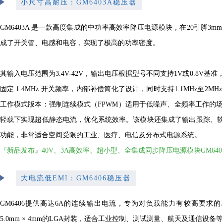
小尺寸高耐压：GM6403A稳压器
GM6403A 是一款高度集成的中功率高效率降压电源模块，在20引脚3mm × 
成了开关管、电感和电容，实现了极高的功率密度。
其输入电压范围为3.4V-42V，输出电压根据型号不同支持1V或0.8V
固定 1.4MHz 开关频率，内部补偿简化了设计，同时支持1.1MHz至2MH
工作模式版本：强制连续模式（FPWM）适用于低噪声、全频率工作的场景
轻载下实现超低静态电流，优化系统效率。该模块还集成了输出跟踪、
功能，非常适合空间受限的工业、医疗、电信及分布式电源系统。
『新品发布』40V、3A高效率、超小型、全集成同步降压电源模块GM640
大电流低EMI：GM6406稳压器
GM6406提供高达6A的连续输出电流，专为对负载能力有较高要求的场景
5.0mm × 4mm的LGA封装，适合工业控制、测试测量、航天及通信设