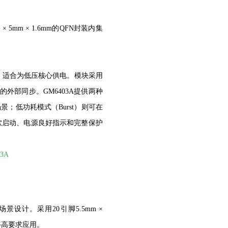
5mm × 1.6mm的QFN封装内集
基准，适合为低压核心供电。模块采用
z的外部同步。GM6403A提供两种
；低功耗模式（Burst）则可在
软启动、电源良好指示和完整保护
3A
设计。采用20引脚5.5mm ×
备等高要求应用。